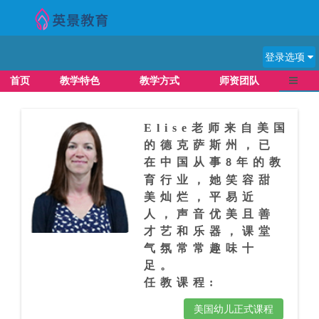
登录选项
导航切
首页
教学特色
教学方式
师资团队
彻
Elise
老师来自美国
的德克萨斯州，已
）
在中国从事
年的教
8
育行业，她笑容甜
美灿烂，平易近
人，声音优美且善
才艺和乐器，课堂
气氛常常趣味十
足。
任教课程:
美国幼儿正式课程